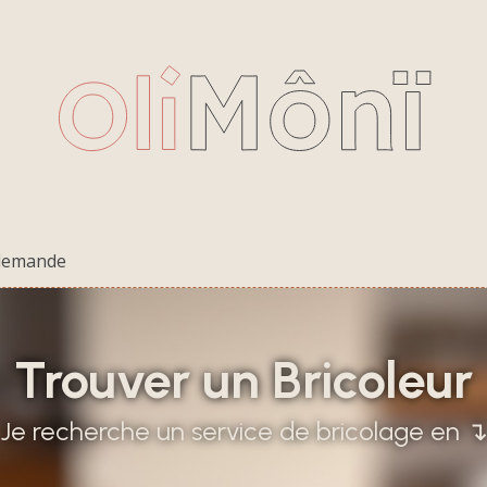
 demande
Trouver un Bricoleur
Je recherche un service de bricolage en 