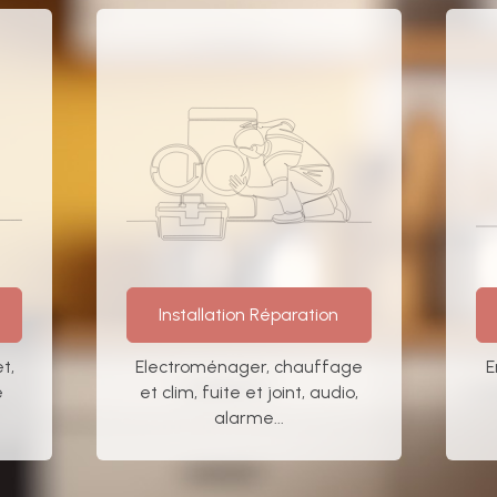
Installation Réparation
t,
Electroménager, chauffage
E
e
et clim, fuite et joint, audio,
alarme...