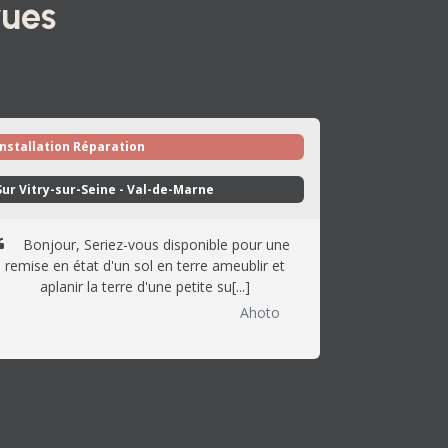
vues
Installation Réparation
Sur Vitry-sur-Seine - Val-de-Marne 
Bonjour, Seriez-vous disponible pour une
remise en état d'un sol en terre ameublir et
aplanir la terre d'une petite su[...]
Ahoto