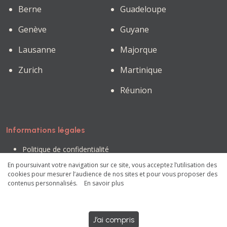
Berne
Guadeloupe
Genève
Guyane
Lausanne
Majorque
Zurich
Martinique
Réunion
Informations légales
Politique de confidentialité
Conditions générales d'utilisation
En poursuivant votre navigation sur ce site, vous acceptez l’utilisation des
Mentions légales
cookies pour mesurer l’audience de nos sites et pour vous proposer des
Préférences des cookies
contenus personnalisés.
En savoir plus
OliMoni © 2023 - Tous droits réservés
J’ai compris