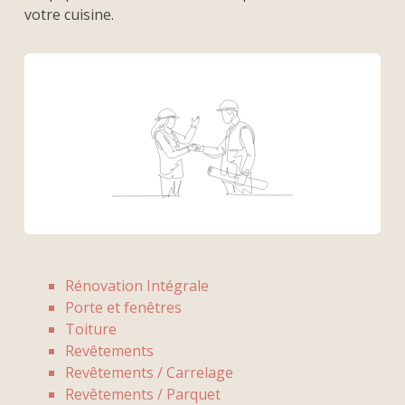
votre cuisine.
Rénovation Intégrale
Porte et fenêtres
Toiture
Revêtements
Revêtements / Carrelage
Revêtements / Parquet