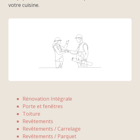
votre cuisine.
Rénovation Intégrale
Porte et fenêtres
Toiture
Revêtements
Revêtements / Carrelage
Revêtements / Parquet