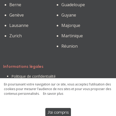
Berne
Guadeloupe
Genève
Guyane
Lausanne
Majorque
Zurich
Martinique
Réunion
Informations légales
Politique de confidentialité
Conditions générales d'utilisation
En poursuivant votre navigation sur ce site, vous acceptez l’utilisation des
Mentions légales
cookies pour mesurer l’audience de nos sites et pour vous proposer des
Préférences des cookies
contenus personnalisés.
En savoir plus
OliMoni © 2023 - Tous droits réservés
J’ai compris