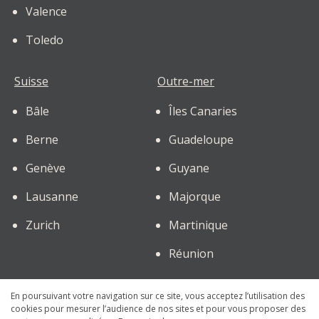
Valence
Toledo
Suisse
Outre-mer
Bâle
Îles Canaries
Berne
Guadeloupe
Genève
Guyane
Lausanne
Majorque
Zurich
Martinique
Réunion
En poursuivant votre navigation sur ce site, vous acceptez l’utilisation des
Informations légales
cookies pour mesurer l’audience de nos sites et pour vous proposer des