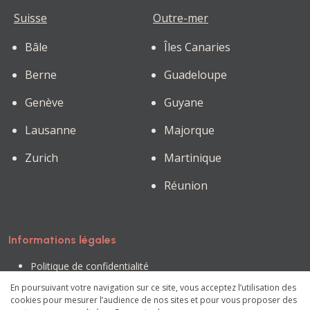
Suisse
Outre-mer
Bâle
Îles Canaries
Berne
Guadeloupe
Genève
Guyane
Lausanne
Majorque
Zurich
Martinique
Réunion
Informations légales
Politique de confidentialité
Conditions générales d'utilisation
En poursuivant votre navigation sur ce site, vous acceptez l’utilisation des
Mentions légales
cookies pour mesurer l’audience de nos sites et pour vous proposer des
Préférences des cookies